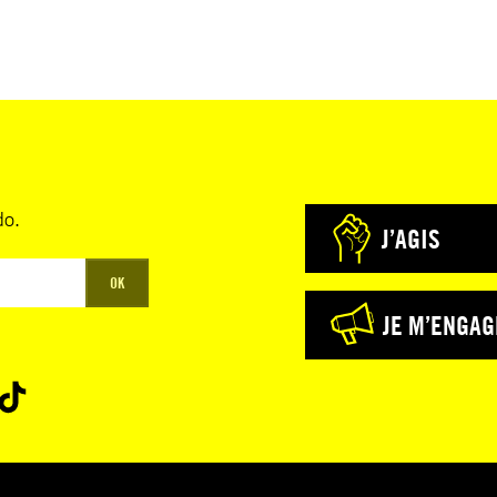
do.
J’AGIS
OK
JE M’ENGAG