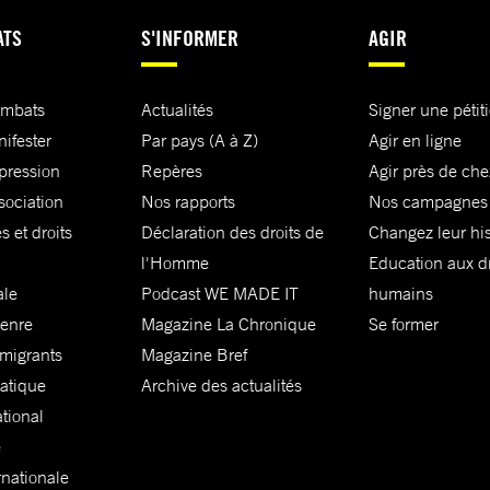
ATS
S'INFORMER
AGIR
ombats
Actualités
Signer une pétit
nifester
Par pays (A à Z)
Agir en ligne
xpression
Repères
Agir près de che
sociation
Nos rapports
Nos campagnes
s et droits
Déclaration des droits de
Changez leur his
l'Homme
Education aux dr
ale
Podcast WE MADE IT
humains
genre
Magazine La Chronique
Se former
 migrants
Magazine Bref
matique
Archive des actualités
ational
e
rnationale