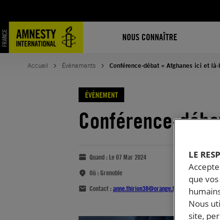
NOUS CONNAÎTRE
Accueil
Évènements
Conférence-débat « Afghanes ici et là-
ÉVÈNEMENT
Conférence-débat
LE RES
Quand :
Le 07 Mar 2024
Accepter
Où :
Grenoble
que vos 
Contact :
anne.thirion38@orange.fr
humains
Nous ut
site, pe