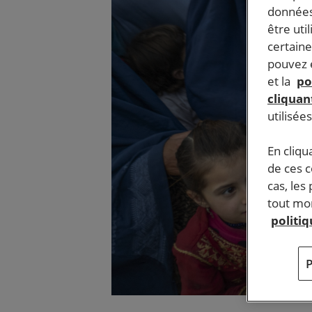
données
être uti
certaine
pouvez e
et la
po
cliquant
utilisée
En cliqu
de ces 
cas, les
tout mom
politi