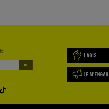
do.
J’AGIS
OK
JE M’ENGAG