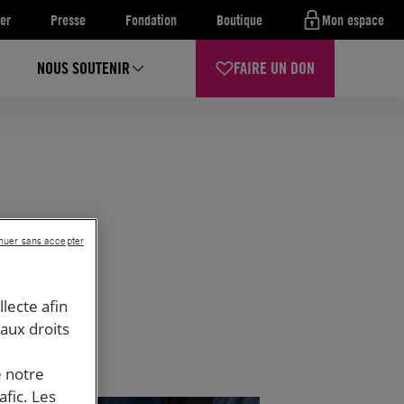
er
Presse
Fondation
Boutique
Mon espace
NOUS SOUTENIR
FAIRE UN DON
nuer sans accepter
llecte afin
 aux droits
e notre
afic. Les