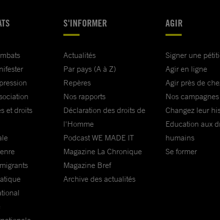
ATS
S'INFORMER
AGIR
ombats
Actualités
Signer une pétit
nifester
Par pays (A à Z)
Agir en ligne
xpression
Repères
Agir près de che
sociation
Nos rapports
Nos campagnes
s et droits
Déclaration des droits de
Changez leur his
l'Homme
Education aux dr
ale
Podcast WE MADE IT
humains
genre
Magazine La Chronique
Se former
 migrants
Magazine Bref
matique
Archive des actualités
ational
e