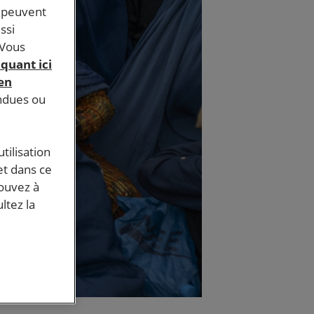
s peuvent
ssi
 Vous
iquant ici
 en
endues ou
tilisation
et dans ce
pouvez à
ltez la