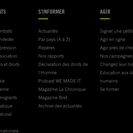
ATS
S'INFORMER
AGIR
ombats
Actualités
Signer une pétit
nifester
Par pays (A à Z)
Agir en ligne
xpression
Repères
Agir près de che
sociation
Nos rapports
Nos campagnes
s et droits
Déclaration des droits de
Changez leur his
l'Homme
Education aux dr
ale
Podcast WE MADE IT
humains
genre
Magazine La Chronique
Se former
 migrants
Magazine Bref
matique
Archive des actualités
ational
e
rnationale