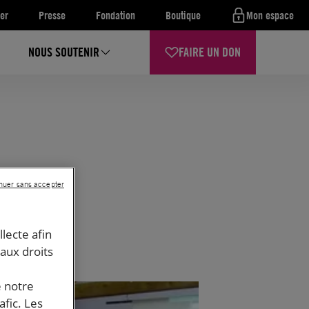
er
Presse
Fondation
Boutique
Mon espace
NOUS SOUTENIR
FAIRE UN DON
nuer sans accepter
llecte afin
 aux droits
e notre
afic. Les