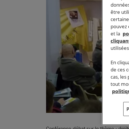
données
être uti
certaine
pouvez e
et la
po
cliquant
utilisée
En cliqu
de ces 
cas, les
tout mom
politi
Conférence-débat sur le thème : droits