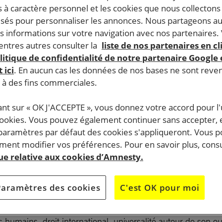
 à caractère personnel et les cookies que nous collecton
lisés pour personnaliser les annonces. Nous partageons au
s informations sur votre navigation avec nos partenaires.
ntres autres consulter la
liste de nos partenaires en cl
litique de confidentialité de notre partenaire Google
 ici
. En aucun cas les données de nos bases ne sont rev
s à des fins commerciales.
ant sur « OK J'ACCEPTE », vous donnez votre accord pour l'u
cookies. Vous pouvez également continuer sans accepter, 
 paramètres par défaut des cookies s'appliqueront. Vous 
ent modifier vos préférences. Pour en savoir plus, consu
que relative aux cookies d’Amnesty.
Paramètres des cookies
C'est OK pour moi
 humains, droit international, universalité autour de son ou