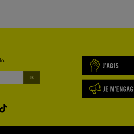
do.
J’AGIS
OK
JE M’ENGAG