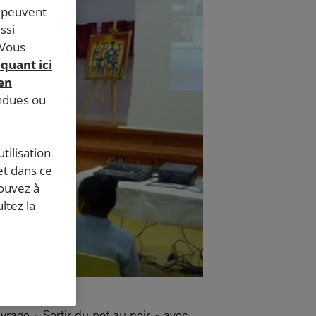
s peuvent
ssi
 Vous
iquant ici
 en
endues ou
tilisation
et dans ce
pouvez à
ltez la
vrage « Sortir du pot au noir » avec