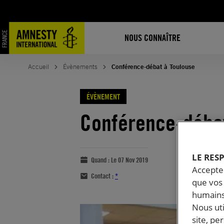
NOUS CONNAÎTRE
Accueil
Évènements
Conférence-débat à Toulouse
ÉVÈNEMENT
Conférence-débat
LE RES
Quand :
Le 07 Nov 2019
Accepter
Contact :
*
que vos 
humains
Nous ut
site, pe