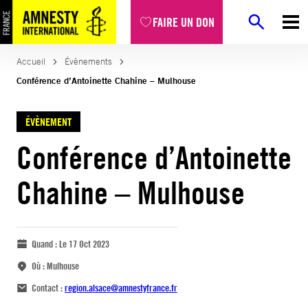
FAIRE UN DON
Accueil
Évènements
Conférence d’Antoinette Chahine – Mulhouse
ÉVÈNEMENT
Conférence d’Antoinette
Chahine – Mulhouse
Quand :
Le 17 Oct 2023
Où :
Mulhouse
Contact :
region.alsace@amnestyfrance.fr