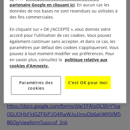
partenaire Google en cliquant ici
. En aucun cas les
données de nos bases ne sont revendues ou utilisées à
des fins commerciales.
19h30-21h
En cliquant sur « OK J'ACCEPTE », vous donnez votre
Antoinette Chahine est arrêtée au Liban en 1994.
accord pour l'utilisation de ces cookies. Vous pouvez
également continuer sans accepter, et dans ce cas, les
Condamnée à mort et torturée durant 5 ans, elle est
paramètres par défaut des cookies s'appliqueront. Vous
finalement libérée en 1999 grâce à l’action de
pouvez à tout moment modifier vos préférences. Pour
nombreuses associations, notamment Amnesty
en savoir plus, consultez la
politique relative aux
cookies d’Amnesty.
International et l’ACAT. Dans cette conférence,
Antoinette partagera son expérience de l’injustice et
de la lutte pour le droit à la vie et à la justice.
Paramètres des
C'est OK pour moi
cookies
:
Inscription
https://docs.google.com/forms/d/e/1FAIpQLSfnYYoa
0GUOHbFktGZF6iPJO4RwWJpJImqDb6ahWKlVM5
86Og/viewform?usp=sf_link