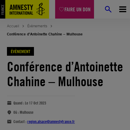
FAIRE UN DON
Accueil
Évènements
Conférence d’Antoinette Chahine – Mulhouse
ÉVÈNEMENT
Conférence d’Antoinette
Chahine – Mulhouse
Quand :
Le 17 Oct 2023
Où :
Mulhouse
Contact :
region.alsace@amnestyfrance.fr