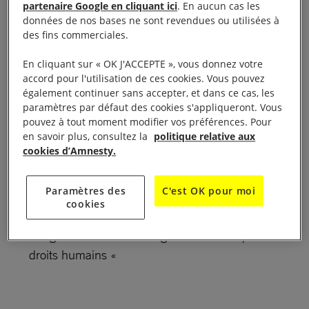
partenaire Google en cliquant ici
. En aucun cas les
données de nos bases ne sont revendues ou utilisées à
De 11h45 à 12h30
des fins commerciales.
INSIC Amphitéâtre 27, voie de l’innovation 88100
En cliquant sur « OK J'ACCEPTE », vous donnez votre
accord pour l'utilisation de ces cookies. Vous pouvez
SAINT-DIÉ-DES-VOSGES
également continuer sans accepter, et dans ce cas, les
Comme chaque année le Groupe Amnesty
paramètres par défaut des cookies s'appliqueront. Vous
International de Saint-Dié-des-Vosges propose
pouvez à tout moment modifier vos préférences. Pour
en savoir plus, consultez la
politique relative aux
une conférence au Festival International de
cookies d’Amnesty.
Géographie (FIG) . Pour cette édition 2024 c’est
Jean-Marc DEBARD, agent de développement,
Paramètres des
C'est OK pour moi
Amnesty International France, géographe de
cookies
formation qui interviendra. sa conférence : »
Usages de la terre : changement climatique et
droits humains «