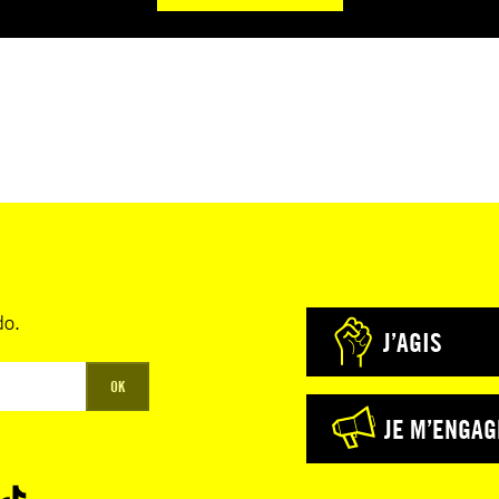
do.
J’AGIS
OK
JE M’ENGAG