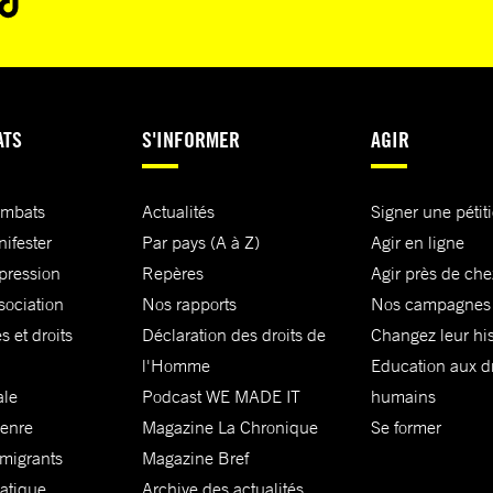
ATS
S'INFORMER
AGIR
ombats
Actualités
Signer une pétit
nifester
Par pays (A à Z)
Agir en ligne
xpression
Repères
Agir près de che
sociation
Nos rapports
Nos campagnes
s et droits
Déclaration des droits de
Changez leur his
l'Homme
Education aux dr
ale
Podcast WE MADE IT
humains
genre
Magazine La Chronique
Se former
 migrants
Magazine Bref
matique
Archive des actualités