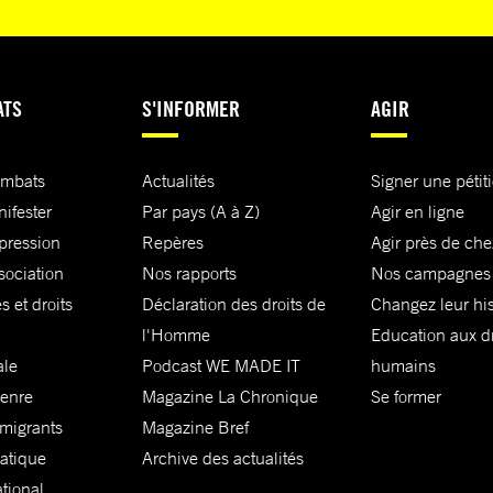
ATS
S'INFORMER
AGIR
ombats
Actualités
Signer une pétit
nifester
Par pays (A à Z)
Agir en ligne
xpression
Repères
Agir près de che
sociation
Nos rapports
Nos campagnes
s et droits
Déclaration des droits de
Changez leur his
l'Homme
Education aux dr
ale
Podcast WE MADE IT
humains
genre
Magazine La Chronique
Se former
 migrants
Magazine Bref
matique
Archive des actualités
ational