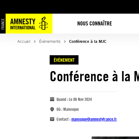
NOUS CONNAÎTRE
Accueil
Évènements
Conférence à la MJC
ÉVÈNEMENT
Conférence à la 
Quand :
Le 06 Nov 2024
Où :
Manosque
Contact :
manosque@amnestyfrance.fr