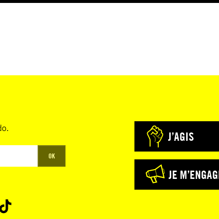
do.
J’AGIS
OK
JE M’ENGAG