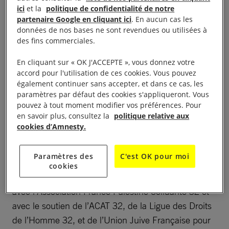
envers le peuple palestinien? de 19h à 21h
ici
et la
politique de confidentialité de notre
partenaire Google en cliquant ici
. En aucun cas les
données de nos bases ne sont revendues ou utilisées à
Vendredi 23 septembre 2022 à 19h, salle des
des fins commerciales.
Cordeliers à Auch, dans le Gers, Martine Brizemur,
Coordinatrice de la région Israël/Territoires
En cliquant sur « OK J'ACCEPTE », vous donnez votre
accord pour l'utilisation de ces cookies. Vous pouvez
palestiniens occupés /Palestine (Etat de) à Amnesty
également continuer sans accepter, et dans ce cas, les
International France animera la rencontre – débat
paramètres par défaut des cookies s'appliqueront. Vous
intitulée: Israël: A quoi ressemble l’apartheid envers
pouvez à tout moment modifier vos préférences. Pour
en savoir plus, consultez la
politique relative aux
le peuple palestinien? Sera la pétition pour
cookies d’Amnesty.
demander au Premier ministre israélien Yaïr Lapid
de mettre fin immédiatement aux démolitions et aux
Paramètres des
C'est OK pour moi
expulsions forcées. Cette rencontre est organisée
cookies
par lAmnesty International Auch, Gers, en liaison
avec l’Association France Palestine Solidarité 32 et
avec le soutien de l’ACAT 32, de la Ligue des Droits
de l’Homme 32, et de l’Union Juive Française pour