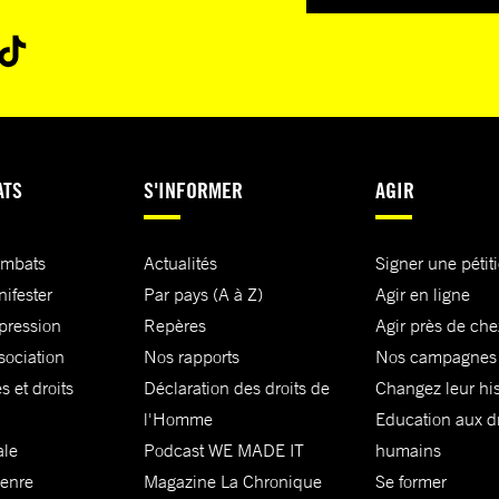
ATS
S'INFORMER
AGIR
ombats
Actualités
Signer une pétit
nifester
Par pays (A à Z)
Agir en ligne
xpression
Repères
Agir près de che
sociation
Nos rapports
Nos campagnes
s et droits
Déclaration des droits de
Changez leur his
l'Homme
Education aux dr
ale
Podcast WE MADE IT
humains
genre
Magazine La Chronique
Se former