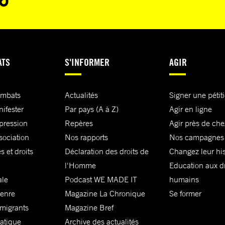
ATS
S'INFORMER
AGIR
ombats
Actualités
Signer une pétit
nifester
Par pays (A à Z)
Agir en ligne
xpression
Repères
Agir près de che
sociation
Nos rapports
Nos campagnes
s et droits
Déclaration des droits de
Changez leur his
l'Homme
Education aux dr
ale
Podcast WE MADE IT
humains
genre
Magazine La Chronique
Se former
 migrants
Magazine Bref
matique
Archive des actualités