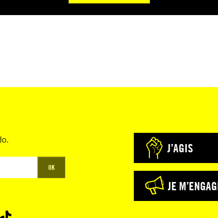
do.
J’AGIS
OK
JE M’ENGAG