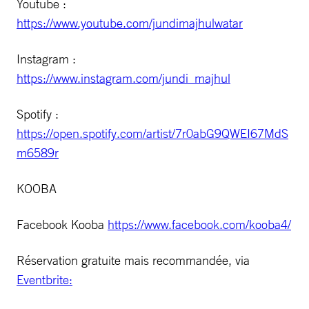
Youtube :
https://www.youtube.com/jundimajhulwatar
Instagram :
https://www.instagram.com/jundi_majhul
Spotify :
https://open.spotify.com/artist/7r0abG9QWEI67MdS
m6589r
KOOBA
Facebook Kooba
https://www.facebook.com/kooba4/
Réservation gratuite mais recommandée, via
Eventbrite: