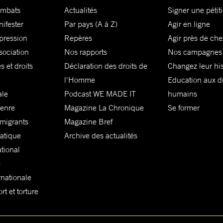
ombats
Actualités
Signer une pétit
nifester
Par pays (A à Z)
Agir en ligne
xpression
Repères
Agir près de che
sociation
Nos rapports
Nos campagnes
s et droits
Déclaration des droits de
Changez leur his
l'Homme
Education aux dr
ale
Podcast WE MADE IT
humains
genre
Magazine La Chronique
Se former
 migrants
Magazine Bref
matique
Archive des actualités
ational
e
rnationale
t et torture