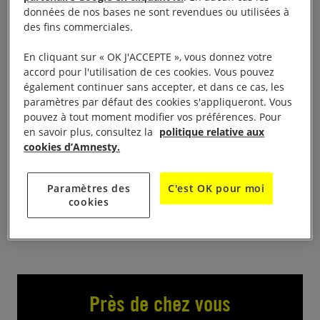
festive au Centre Saint Marc 6, avenue Malherbes à
données de nos bases ne sont revendues ou utilisées à
Grenoble
des fins commerciales.
La chorale « Clap Yo’ Hands » de Grenoble-Gières
En cliquant sur « OK J'ACCEPTE », vous donnez votre
accord pour l'utilisation de ces cookies. Vous pouvez
donne un concert au profit du groupe d’Amnesty de
également continuer sans accepter, et dans ce cas, les
Grenoble Sud et de l’ADA (Aide aux Demandeurs
paramètres par défaut des cookies s'appliqueront. Vous
d’Asile).
pouvez à tout moment modifier vos préférences. Pour
en savoir plus, consultez la
politique relative aux
cookies d’Amnesty.
Contact
Paramètres des
C'est OK pour moi
amnesty.grenoblesud@hotmail.fr
cookies
Près de chez vous