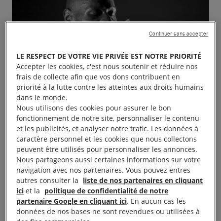
Continuer sans accepter
LE RESPECT DE VOTRE VIE PRIVÉE EST NOTRE PRIORITÉ
Accepter les cookies, c'est nous soutenir et réduire nos
frais de collecte afin que vos dons contribuent en
priorité à la lutte contre les atteintes aux droits humains
dans le monde.
Nous utilisons des cookies pour assurer le bon
fonctionnement de notre site, personnaliser le contenu
et les publicités, et analyser notre trafic. Les données à
caractère personnel et les cookies que nous collectons
peuvent être utilisés pour personnaliser les annonces.
Nous partageons aussi certaines informations sur votre
navigation avec nos partenaires. Vous pouvez entres
autres consulter la
liste de nos partenaires en cliquant
ici
et la
politique de confidentialité de notre
Concert Kery James en collaboration avec le
partenaire Google en cliquant ici
. En aucun cas les
Tangram et table Amnesty. Tout public 10 à 25€ au
données de nos bases ne sont revendues ou utilisées à