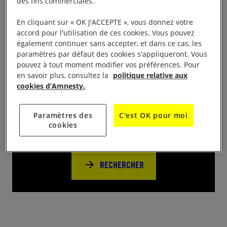
des fins commerciales.
Théâtre Legendre, 1 square Georges Brassens, de
19 h à 23 h.
En cliquant sur « OK J'ACCEPTE », vous donnez votre
accord pour l'utilisation de ces cookies. Vous pouvez
également continuer sans accepter, et dans ce cas, les
paramètres par défaut des cookies s'appliqueront. Vous
pouvez à tout moment modifier vos préférences. Pour
en savoir plus, consultez la
politique relative aux
cookies d’Amnesty.
Près de chez vous
Paramètres des
C'est OK pour moi
Trouvez d’autres événements pour agir
cookies
avec nous
RECHERCHER