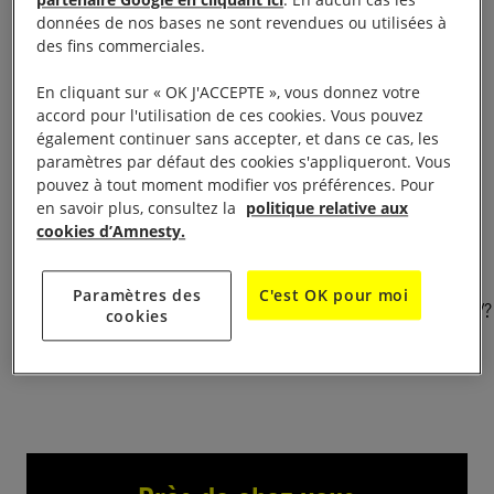
partenaire Google en cliquant ici
. En aucun cas les
données de nos bases ne sont revendues ou utilisées à
Concert de musique de chambre avec les musiciens
des fins commerciales.
de l’AMA A 20h au Palais Bondy – salle Witkowski –
En cliquant sur « OK J'ACCEPTE », vous donnez votre
18 quai de Bondy – 69005 Lyon
accord pour l'utilisation de ces cookies. Vous pouvez
également continuer sans accepter, et dans ce cas, les
Au programme : les chefs-d’œuvre de la musique
paramètres par défaut des cookies s'appliqueront. Vous
pouvez à tout moment modifier vos préférences. Pour
de chambre de Mozart à Poulenc, interprétées par
en savoir plus, consultez la
politique relative aux
des duos, trios et quatuors de musiciens animés par
cookies d’Amnesty.
leur passion commune. entrée et participation libre
Paramètres des
C'est OK pour moi
https://www.instagram.com/amnestylyon/profilecard/?
cookies
igsh=czdjaTh6bmtiZTkz