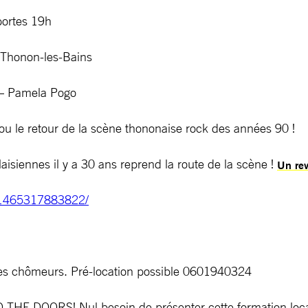
portes 19h
 Thonon-les-Bains
s – Pamela Pogo
ou le retour de la scène thononaise rock des années 90 !
aisiennes il y a 30 ans reprend la route de la scène !
Un rev
21465317883822/
t les chômeurs. Pré-location possible 0601940324
 DOORS! Nul besoin de présenter cette formation local