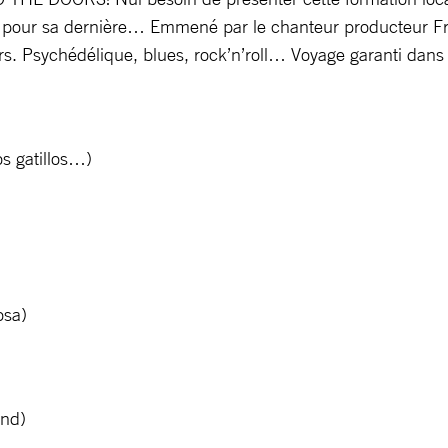
ier pour sa dernière… Emmené par le chanteur producteur F
oors. Psychédélique, blues, rock’n’roll… Voyage garanti dan
os gatillos…)
osa)
and)