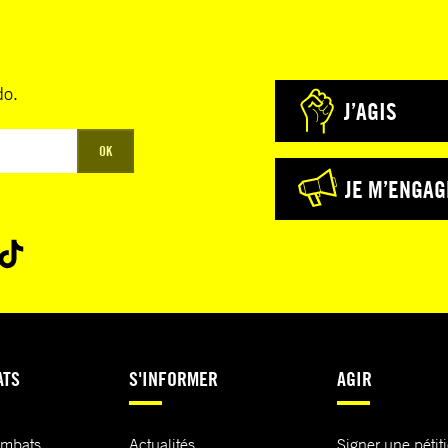
do.
J’AGIS
OK
JE M’ENGAG
ATS
S'INFORMER
AGIR
ombats
Actualités
Signer une pétit