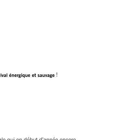
!
ival énergique et sauvage
e qui en début d’année encore