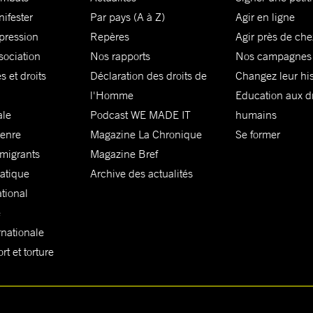
nifester
Par pays (A à Z)
Agir en ligne
xpression
Repères
Agir près de che
sociation
Nos rapports
Nos campagnes
s et droits
Déclaration des droits de
Changez leur his
l'Homme
Education aux dr
ale
Podcast WE MADE IT
humains
genre
Magazine La Chronique
Se former
 migrants
Magazine Bref
matique
Archive des actualités
ational
e
rnationale
t et torture