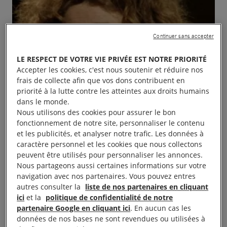
Continuer sans accepter
LE RESPECT DE VOTRE VIE PRIVÉE EST NOTRE PRIORITÉ
Accepter les cookies, c'est nous soutenir et réduire nos
frais de collecte afin que vos dons contribuent en
priorité à la lutte contre les atteintes aux droits humains
dans le monde.
Nous utilisons des cookies pour assurer le bon
fonctionnement de notre site, personnaliser le contenu
et les publicités, et analyser notre trafic. Les données à
caractère personnel et les cookies que nous collectons
peuvent être utilisés pour personnaliser les annonces.
Nous partageons aussi certaines informations sur votre
navigation avec nos partenaires. Vous pouvez entres
Le groupe local de Crest organise son concert
autres consulter la
liste de nos partenaires en cliquant
ici
et la
politique de confidentialité de notre
annuel le Dimanche 24 novembre à 16h30 salle
partenaire Google en cliquant ici
. En aucun cas les
polyvalente de Mirabel et Blacons 26400
données de nos bases ne sont revendues ou utilisées à