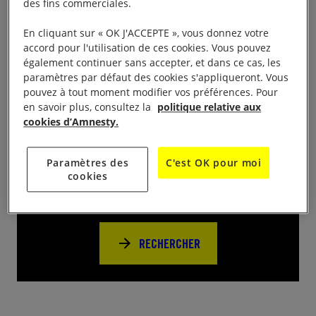
des fins commerciales.
Cette année c’est Véronique Pestel qui vient chanter
En cliquant sur « OK J'ACCEPTE », vous donnez votre
pour nous.
accord pour l'utilisation de ces cookies. Vous pouvez
également continuer sans accepter, et dans ce cas, les
paramètres par défaut des cookies s'appliqueront. Vous
pouvez à tout moment modifier vos préférences. Pour
en savoir plus, consultez la
politique relative aux
cookies d’Amnesty.
Près de chez vous
Paramètres des
C'est OK pour moi
Trouvez d’autres événements pour agir
cookies
avec nous
RECHERCHER