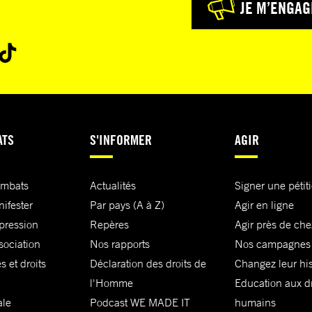
JE M’ENGAG
ATS
S'INFORMER
AGIR
ombats
Actualités
Signer une pétit
nifester
Par pays (A à Z)
Agir en ligne
xpression
Repères
Agir près de che
sociation
Nos rapports
Nos campagnes
s et droits
Déclaration des droits de
Changez leur his
l'Homme
Education aux dr
ale
Podcast WE MADE IT
humains