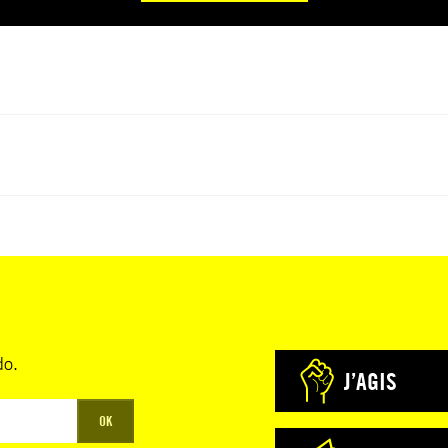
do.
J’AGIS
OK