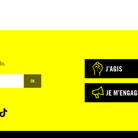
do.
J’AGIS
OK
JE M’ENGAG