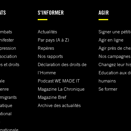
ATS
S'INFORMER
AGIR
ombats
Actualités
Signer une pétit
nifester
Par pays (A à Z)
Agir en ligne
xpression
Repères
Agir près de che
sociation
Nos rapports
Nos campagnes
s et droits
Déclaration des droits de
Changez leur his
l'Homme
Education aux dr
ale
Podcast WE MADE IT
humains
genre
Magazine La Chronique
Se former
 migrants
Magazine Bref
matique
Archive des actualités
ational
e
rnationale