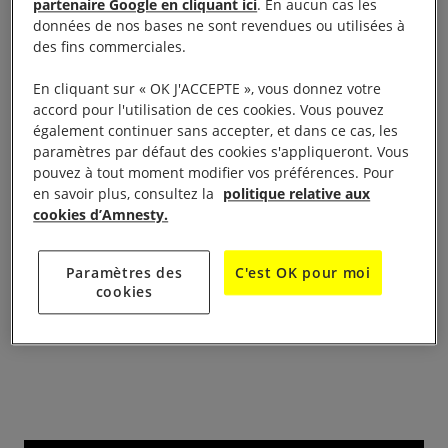
partenaire Google en cliquant ici
. En aucun cas les
prochain au cinéma Chaplin Denfert : 24 place
données de nos bases ne sont revendues ou utilisées à
Denfert Rochereau
des fins commerciales.
En cliquant sur « OK J'ACCEPTE », vous donnez votre
autour du film « Coeur de pierre” et en présence de
accord pour l'utilisation de ces cookies. Vous pouvez
la réalisatrice du film : Claire Billet .
également continuer sans accepter, et dans ce cas, les
paramètres par défaut des cookies s'appliqueront. Vous
“ Ghorban , jeune afghan de 12 ans débarque
pouvez à tout moment modifier vos préférences. Pour
en savoir plus, consultez la
politique relative aux
clandestinement en France , seul. On suis son
cookies d’Amnesty.
chaotique chemin d’intégration, et son besoin fort
de revoir son pays … sans vouloir y rester .”
Paramètres des
C'est OK pour moi
cookies
Il s’agit d’un documentaire , et donc d’une histoire
réelle.