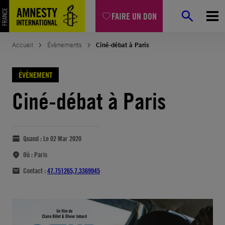
FAIRE UN DON
Accueil
Évènements
Ciné-débat à Paris
ÉVÈNEMENT
Ciné-débat à Paris
Quand :
Le 02 Mar 2020
Où :
Paris
Contact :
47.751265,7.3369945