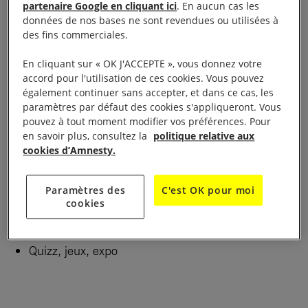
partenaire Google en cliquant ici
. En aucun cas les
données de nos bases ne sont revendues ou utilisées à
des fins commerciales.
En cliquant sur « OK J'ACCEPTE », vous donnez votre
accord pour l'utilisation de ces cookies. Vous pouvez
Semaine de l’éducation populaire, La Rue aux
également continuer sans accepter, et dans ce cas, les
habitants 14 h-16 h au Centre social Denise-
paramètres par défaut des cookies s'appliqueront. Vous
Cacheux
pouvez à tout moment modifier vos préférences. Pour
en savoir plus, consultez la
politique relative aux
cookies d’Amnesty.
Clôture de la Semaine de l’éducation populaire,
La Rue aux habitants.
Paramètres des
C'est OK pour moi
Nous tiendrons un stand en partenariat avec les
cookies
Francas du Nord autour de la Convention
internationale des droits de l’enfant.
Quizz, jeux, expo