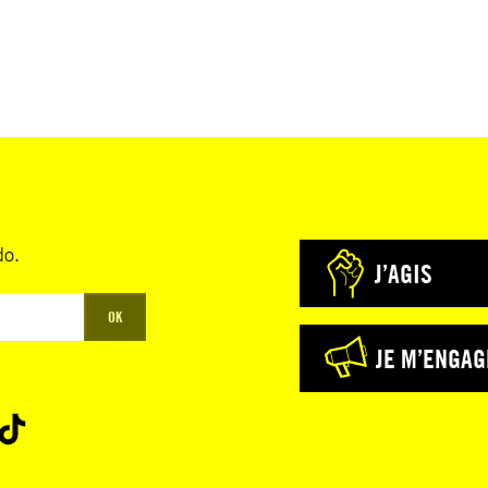
do.
J’AGIS
OK
JE M’ENGAG