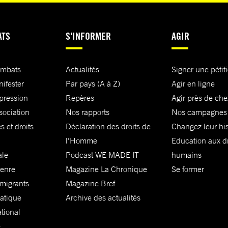
ATS
S'INFORMER
AGIR
ombats
Actualités
Signer une pétit
nifester
Par pays (A à Z)
Agir en ligne
xpression
Repères
Agir près de che
sociation
Nos rapports
Nos campagnes
s et droits
Déclaration des droits de
Changez leur his
l'Homme
Education aux dr
ale
Podcast WE MADE IT
humains
genre
Magazine La Chronique
Se former
 migrants
Magazine Bref
matique
Archive des actualités
ational
e