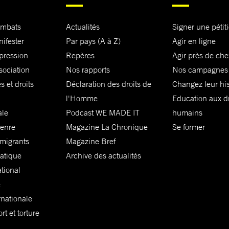
ombats
Actualités
Signer une pétit
nifester
Par pays (A à Z)
Agir en ligne
xpression
Repères
Agir près de che
sociation
Nos rapports
Nos campagnes
s et droits
Déclaration des droits de
Changez leur his
l'Homme
Education aux dr
ale
Podcast WE MADE IT
humains
genre
Magazine La Chronique
Se former
 migrants
Magazine Bref
matique
Archive des actualités
ational
e
rnationale
t et torture