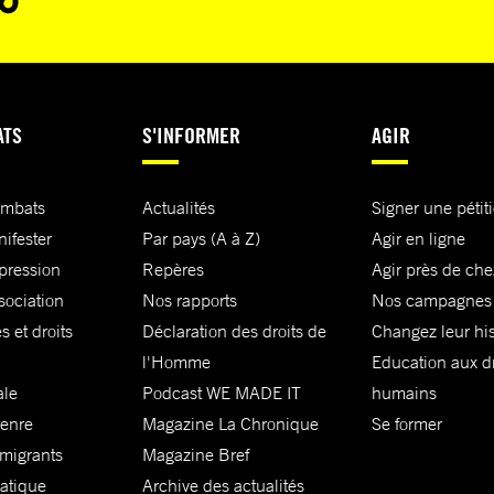
ATS
S'INFORMER
AGIR
ombats
Actualités
Signer une pétit
nifester
Par pays (A à Z)
Agir en ligne
xpression
Repères
Agir près de che
sociation
Nos rapports
Nos campagnes
s et droits
Déclaration des droits de
Changez leur his
l'Homme
Education aux dr
ale
Podcast WE MADE IT
humains
genre
Magazine La Chronique
Se former
 migrants
Magazine Bref
matique
Archive des actualités