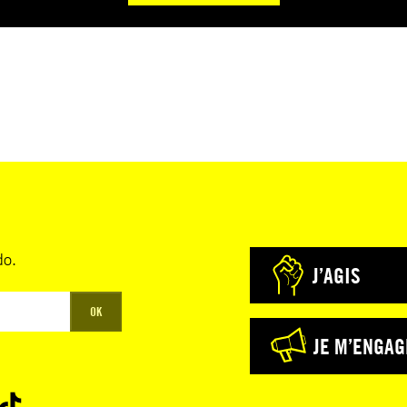
do.
J’AGIS
OK
JE M’ENGAG