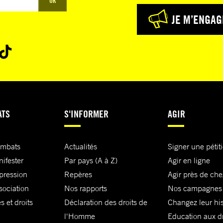
OK
JE M’ENGAG
ATS
S'INFORMER
AGIR
ombats
Actualités
Signer une pétit
nifester
Par pays (A à Z)
Agir en ligne
xpression
Repères
Agir près de che
sociation
Nos rapports
Nos campagnes
s et droits
Déclaration des droits de
Changez leur his
l'Homme
Education aux dr