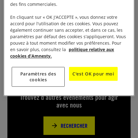
des fins commerciales.
En partenariat avec le cinéma le Palace le groupe de
En cliquant sur « OK J'ACCEPTE », vous donnez votre
Cherbourg (208) prépare une projection-débat sur
accord pour l'utilisation de ces cookies. Vous pouvez
le film de David Dufresne intitulé Un pays qui se
également continuer sans accepter, et dans ce cas, les
paramètres par défaut des cookies s'appliqueront. Vous
tient sage, pour le jeudi 19 novembre.
pouvez à tout moment modifier vos préférences. Pour
en savoir plus, consultez la
politique relative aux
cookies d’Amnesty.
Paramètres des
C'est OK pour moi
Près de chez vous
cookies
Trouvez d’autres événements pour agir
avec nous
RECHERCHER