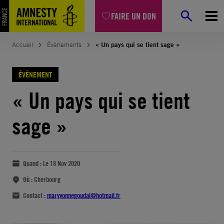
FAIRE UN DON
Accueil
Évènements
« Un pays qui se tient sage »
ÉVÈNEMENT
« Un pays qui se tient
sage »
Quand :
Le 18 Nov 2020
Où :
Cherbourg
Contact :
maryvonnegoudal@hotmail.fr