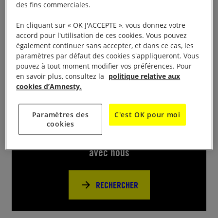
des fins commerciales.
Projection du film « Le Chant des vivants » à 18h45
En cliquant sur « OK J'ACCEPTE », vous donnez votre
au Cinéma Rivoli à Carpentras suivi d’un débat en
accord pour l'utilisation de ces cookies. Vous pouvez
visio avec la réalisatrice Cécile Allegra
également continuer sans accepter, et dans ce cas, les
paramètres par défaut des cookies s'appliqueront. Vous
pouvez à tout moment modifier vos préférences. Pour
en savoir plus, consultez la
politique relative aux
cookies d’Amnesty.
Près de chez vous
Paramètres des
C'est OK pour moi
cookies
Trouvez d’autres événements pour agir
avec nous
RECHERCHER