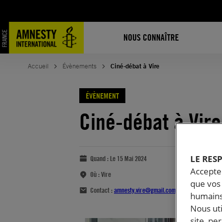
NOUS CONNAÎTRE
Accueil
Évènements
Ciné-débat à Vire
ÉVÈNEMENT
Ciné-débat à Vire
LE RES
Quand :
Le 15 Mai 2024
Accepter
Où :
Vire
que vos 
Contact :
amnesty.vire@gmail.com
humains
Nous ut
site, pe