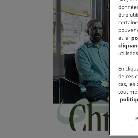
données
être uti
certaine
pouvez e
et la
po
cliquant
utilisée
En cliqu
de ces 
cas, les
tout mom
politi