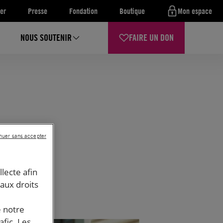
er
Presse
Fondation
Boutique
Mon espace
NOUS SOUTENIR
FAIRE UN DON
nuer sans accepter
llecte afin
 aux droits
e notre
afic. Les