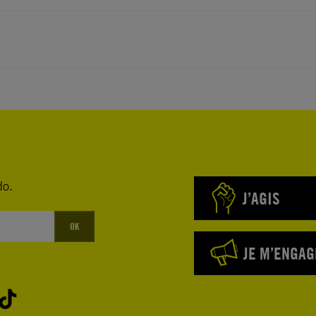
do.
J’AGIS
OK
JE M’ENGAG