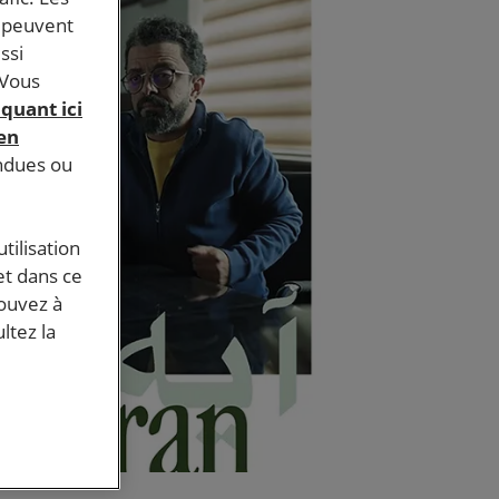
s peuvent
ssi
 Vous
iquant ici
 en
endues ou
tilisation
et dans ce
pouvez à
ltez la