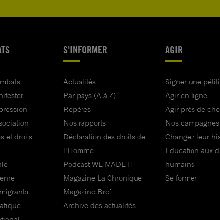
ATS
S'INFORMER
AGIR
ombats
Actualités
Signer une pétit
nifester
Par pays (A à Z)
Agir en ligne
xpression
Repères
Agir près de che
sociation
Nos rapports
Nos campagnes
s et droits
Déclaration des droits de
Changez leur his
l'Homme
Education aux dr
ale
Podcast WE MADE IT
humains
genre
Magazine La Chronique
Se former
 migrants
Magazine Bref
matique
Archive des actualités
ational