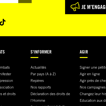
JE M’ENGAG
ATS
S'INFORMER
AGIR
ombats
Actualités
Signer une pétit
nifester
Par pays (A à Z)
Agir en ligne
xpression
Repères
Agir près de che
sociation
Nos rapports
Nos campagnes
s et droits
Déclaration des droits de
Changez leur his
l'Homme
Education aux dr