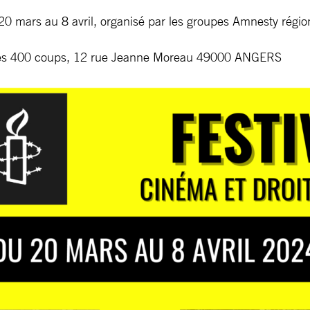
20 mars au 8 avril, organisé par les groupes Amnesty régio
 Les 400 coups, 12 rue Jeanne Moreau 49000 ANGERS