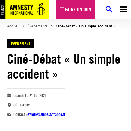
FAIRE UN DON
Accueil
Évènements
Ciné-Débat « Un simple accident »
ÉVÈNEMENT
Ciné-Débat « Un simple
accident »
Quand :
Le 21 Oct 2025
Où :
Evreux
Contact :
evreux@amnestyfrance.fr