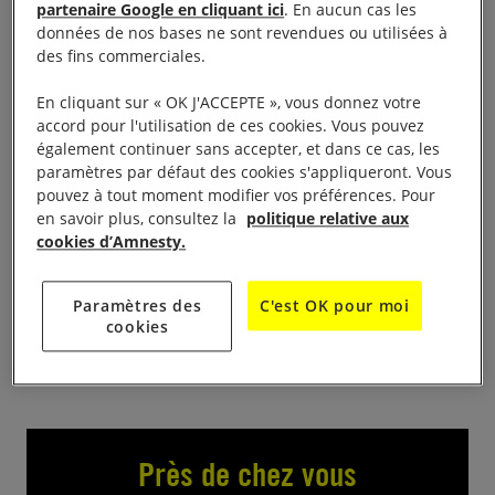
partenaire Google en cliquant ici
. En aucun cas les
Bistrot-bar Les Tilleuls
données de nos bases ne sont revendues ou utilisées à
des fins commerciales.
Amnesty International organise une projection du
film Taxi Teheran de Jafar Panahi, récemment libéré
En cliquant sur « OK J'ACCEPTE », vous donnez votre
accord pour l'utilisation de ces cookies. Vous pouvez
de prison en Iran. Suivi d’un débat sur l’horrible
également continuer sans accepter, et dans ce cas, les
situation actuelle de l’Iran et des droits des femmes.
paramètres par défaut des cookies s'appliqueront. Vous
Des membres de la communauté iranienne de
pouvez à tout moment modifier vos préférences. Pour
en savoir plus, consultez la
politique relative aux
Toulouse seront présents pour apporter leur
cookies d’Amnesty.
témoignage sur la situation et de leurs actions.
Paramètres des
C'est OK pour moi
cookies
Près de chez vous