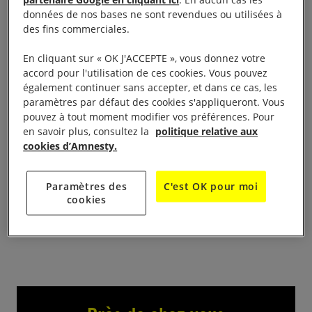
partenaire Google en cliquant ici
. En aucun cas les
données de nos bases ne sont revendues ou utilisées à
Le lundi 23 juin à 19h45, rejoignez-nous au cinéma
des fins commerciales.
CGR Colmar pour la projection du film « Soudan,
En cliquant sur « OK J'ACCEPTE », vous donnez votre
souviens-toi » de Hind Meddeb.
accord pour l'utilisation de ces cookies. Vous pouvez
également continuer sans accepter, et dans ce cas, les
Un documentaire bouleversant sur la révolution
paramètres par défaut des cookies s'appliqueront. Vous
pouvez à tout moment modifier vos préférences. Pour
soudanaise, porté par le courage de toute une
en savoir plus, consultez la
politique relative aux
jeunesse en quête de liberté.
cookies d’Amnesty.
La projection sera suivie d’un débat animé par
Paramètres des
C'est OK pour moi
Artisans du Monde, La Cimade et Amnesty
cookies
International.