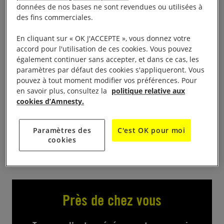
données de nos bases ne sont revendues ou utilisées à
des fins commerciales.
Ellispe cinéma à 20h00
En cliquant sur « OK J'ACCEPTE », vous donnez votre
A l’occasion de son lancement, le cercle d’actions
accord pour l'utilisation de ces cookies. Vous pouvez
Amnesty International à Ajaccio organise une
également continuer sans accepter, et dans ce cas, les
paramètres par défaut des cookies s'appliqueront. Vous
projection du
film Sept hivers à Téhéran de Steffi
pouvez à tout moment modifier vos préférences. Pour
en présence d’Irène Ansari, coordinatrice
Niederzoll
en savoir plus, consultez la
politique relative aux
de la Ligue des femmes iraniennes pour la
cookies d’Amnesty.
démocratie. La projection sera précédé d’un verre
de l’amitié.
Entrée : 6 €
Paramètres des
C'est OK pour moi
cookies
Près de chez vous