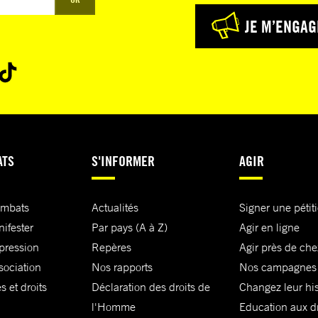
JE M’ENGAG
ATS
S'INFORMER
AGIR
ombats
Actualités
Signer une pétit
nifester
Par pays (A à Z)
Agir en ligne
xpression
Repères
Agir près de che
sociation
Nos rapports
Nos campagnes
s et droits
Déclaration des droits de
Changez leur his
l'Homme
Education aux dr