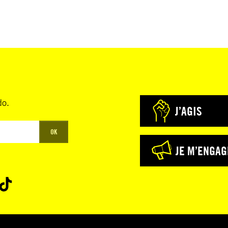
do.
J’AGIS
OK
JE M’ENGAG