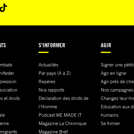
ATS
S'INFORMER
AGIR
ombats
Actualités
Signer une pétit
nifester
Par pays (A à Z)
Agir en ligne
xpression
Repères
Agir près de che
sociation
Nos rapports
Nos campagnes
s et droits
Déclaration des droits de
Changez leur his
l'Homme
Education aux dr
ale
Podcast WE MADE IT
humains
genre
Magazine La Chronique
Se former
 migrants
Magazine Bref