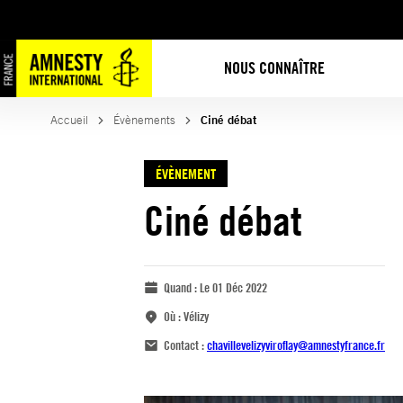
NOUS CONNAÎTRE
Accueil
Évènements
Ciné débat
ÉVÈNEMENT
Ciné débat
Quand :
Le 01 Déc 2022
Où :
Vélizy
Contact :
chavillevelizyviroflay@amnestyfrance.fr