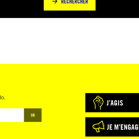
RECHERCHER
do.
J’AGIS
OK
JE M’ENGAG