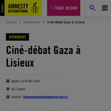
FAIRE UN DON
Accueil
Évènements
Ciné-débat Gaza à Lisieux
ÉVÈNEMENT
Ciné-débat Gaza à
Lisieux
Quand :
Le 05 Déc 2025
Où :
Lisieux
Contact :
lisieuxpaysdauge@amnestyfrance.fr