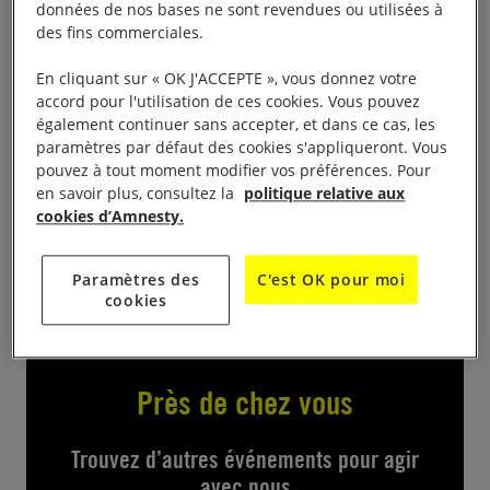
données de nos bases ne sont revendues ou utilisées à
des fins commerciales.
Ciné débat » GAZA » film » Put your soul on my
hand, and walk «
En cliquant sur « OK J'ACCEPTE », vous donnez votre
accord pour l'utilisation de ces cookies. Vous pouvez
également continuer sans accepter, et dans ce cas, les
à 20 h au Cinéma Le Royal
paramètres par défaut des cookies s'appliqueront. Vous
pouvez à tout moment modifier vos préférences. Pour
Échanges entre le public et l’Association France
en savoir plus, consultez la
politique relative aux
Palestine Solidarité 14 à l’issue de la projection du
cookies d’Amnesty.
film
Paramètres des
C'est OK pour moi
cookies
Près de chez vous
Trouvez d’autres événements pour agir
avec nous