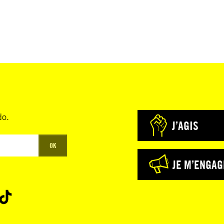
do.
J’AGIS
OK
JE M’ENGAG