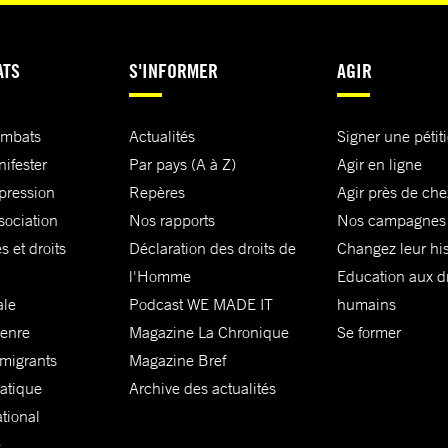
ATS
S'INFORMER
AGIR
ombats
Actualités
Signer une pétit
nifester
Par pays (A à Z)
Agir en ligne
xpression
Repères
Agir près de che
sociation
Nos rapports
Nos campagnes
s et droits
Déclaration des droits de
Changez leur his
l'Homme
Education aux dr
ale
Podcast WE MADE IT
humains
genre
Magazine La Chronique
Se former
 migrants
Magazine Bref
matique
Archive des actualités
ational
e