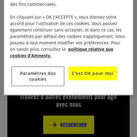
des fins commerciales.
Cine débat avec
Green Border
à 20h Ciné de la CIté
En cliquant sur « OK J'ACCEPTE », vous donnez votre
avenue de Cognac 16000 Angoulême Projection
accord pour l'utilisation de ces cookies. Vous pouvez
suivie d’un échange avec la salle et signature de
également continuer sans accepter, et dans ce cas, les
paramètres par défaut des cookies s'appliqueront. Vous
pétitions
pouvez à tout moment modifier vos préférences. Pour
en savoir plus, consultez la
politique relative aux
cookies d’Amnesty.
Paramètres des
C'est OK pour moi
Près de chez vous
cookies
Trouvez d’autres événements pour agir
avec nous
RECHERCHER