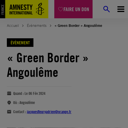
FAIRE UN DON
Accueil
Évènements
« Green Border » Angoulême
ÉVÈNEMENT
« Green Border »
Angoulême
Quand :
Le 06 Fév 2024
Où :
Angoulême
Contact :
jacquesfleuryadrien@orange.fr