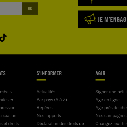
OK
JE M’ENGAG
ATS
S'INFORMER
AGIR
ombats
Actualités
Signer une pétit
nifester
Par pays (A à Z)
Agir en ligne
xpression
Repères
Agir près de che
sociation
Nos rapports
Nos campagnes
s et droits
Déclaration des droits de
Changez leur his