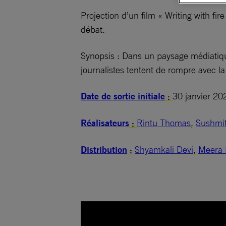
Projection d’un film « Writing with f
débat.
Synopsis : Dans un paysage médiatiqu
journalistes tentent de rompre avec la 
Date de sortie initiale
30 janvier 20
:
Réalisateurs
Rintu Thomas
,
Sushmi
:
Distribution
Shyamkali Devi
,
Meera 
: