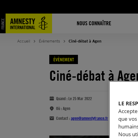
NOUS CONNAÎTRE
Accueil
Évènements
Ciné-débat à Agen
ÉVÈNEMENT
Ciné-débat à Age
Quand :
Le 25 Mar 2022
LE RES
Où :
Agen
Accepter
que vos 
Contact :
agen@amnestyfrance.fr
humains
Nous ut