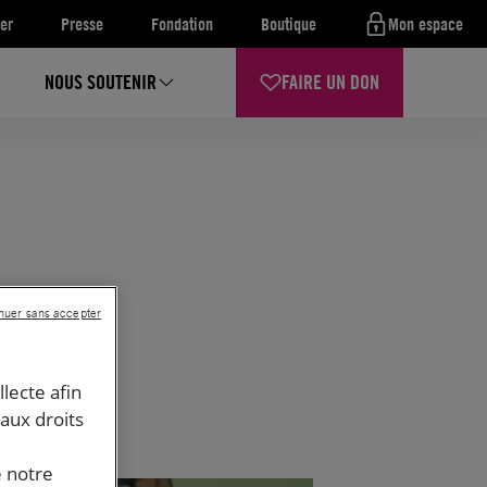
er
Presse
Fondation
Boutique
Mon espace
NOUS SOUTENIR
FAIRE UN DON
nuer sans accepter
llecte afin
 aux droits
e notre