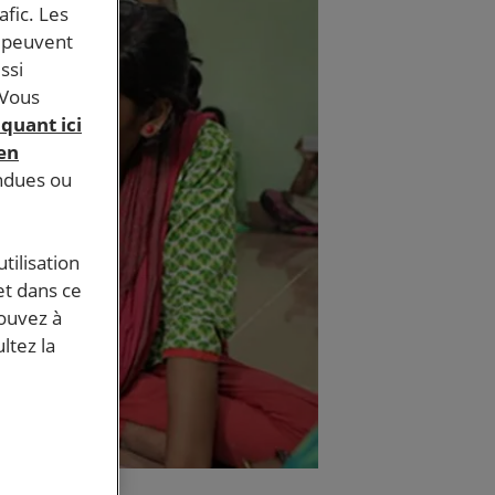
afic. Les
s peuvent
ssi
 Vous
iquant ici
 en
endues ou
tilisation
et dans ce
pouvez à
ltez la