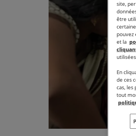
site, pe
données
être uti
certaine
pouvez e
et la
po
cliquant
utilisée
En cliqu
de ces 
cas, les
tout mom
politi