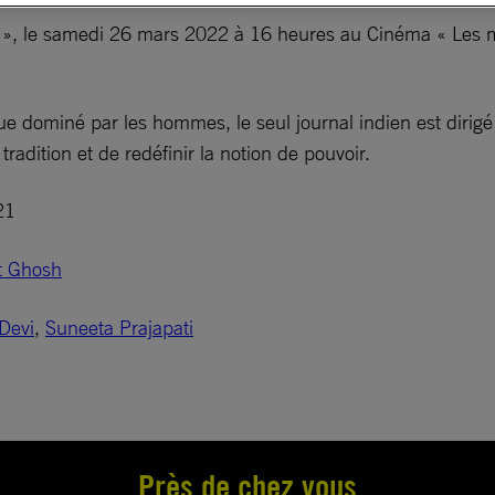
ire », le samedi 26 mars 2022 à 16 heures au Cinéma « Les 
e dominé par les hommes, le seul journal indien est dirigé
tradition et de redéfinir la notion de pouvoir.
21
t Ghosh
Devi
,
Suneeta Prajapati
Près de chez vous