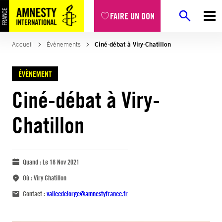
FAIRE UN DON
Accueil
Évènements
Ciné-débat à Viry-Chatillon
ÉVÈNEMENT
Ciné-débat à Viry-
Chatillon
Quand :
Le 18 Nov 2021
Où :
Viry Chatillon
Contact :
valleedelorge@amnestyfrance.fr