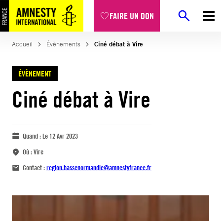
FAIRE UN DON
Accueil
Évènements
Ciné débat à Vire
ÉVÈNEMENT
Ciné débat à Vire
Quand :
Le 12 Avr 2023
Où :
Vire
Contact :
region.bassenormandie@amnestyfrance.fr