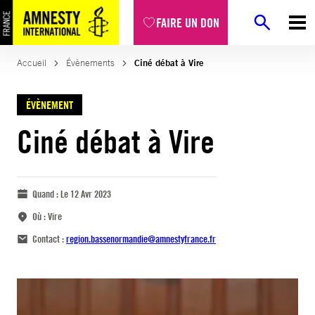
FAIRE UN DON
Accueil
Évènements
Ciné débat à Vire
ÉVÈNEMENT
Ciné débat à Vire
Quand :
Le 12 Avr 2023
Où :
Vire
Contact :
region.bassenormandie@amnestyfrance.fr