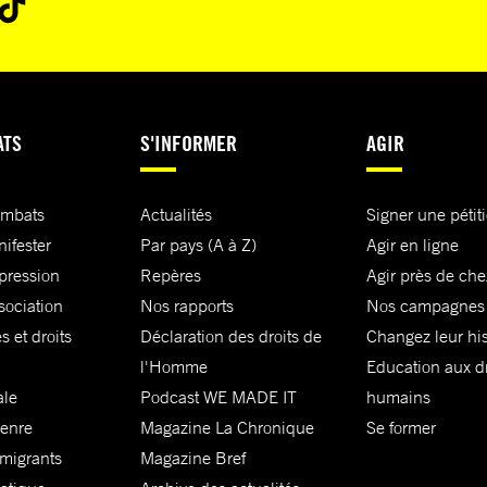
ATS
S'INFORMER
AGIR
ombats
Actualités
Signer une pétit
nifester
Par pays (A à Z)
Agir en ligne
xpression
Repères
Agir près de che
sociation
Nos rapports
Nos campagnes
s et droits
Déclaration des droits de
Changez leur his
l'Homme
Education aux dr
ale
Podcast WE MADE IT
humains
genre
Magazine La Chronique
Se former
 migrants
Magazine Bref