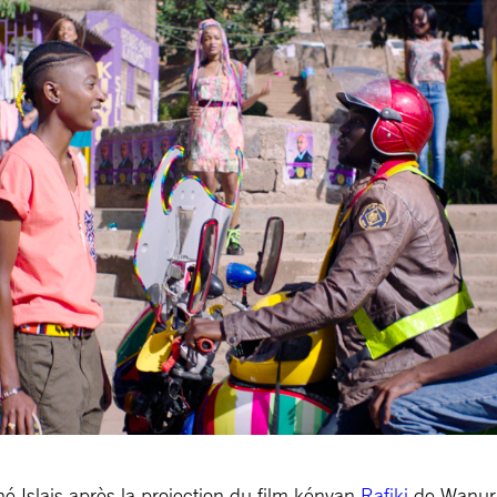
é Islais après la projection du film kényan
Rafiki
de Wanuri