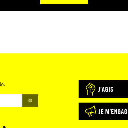
do.
J’AGIS
OK
JE M’ENGAG