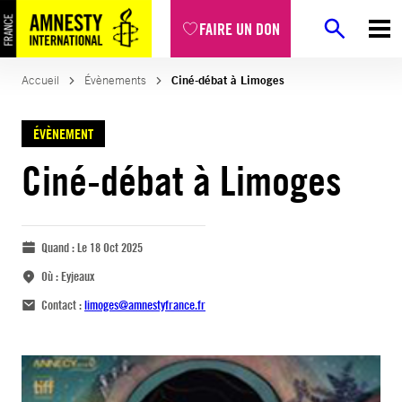
FAIRE UN DON
Accueil
Évènements
Ciné-débat à Limoges
ÉVÈNEMENT
Ciné-débat à Limoges
Quand :
Le 18 Oct 2025
Où :
Eyjeaux
Contact :
limoges@amnestyfrance.fr