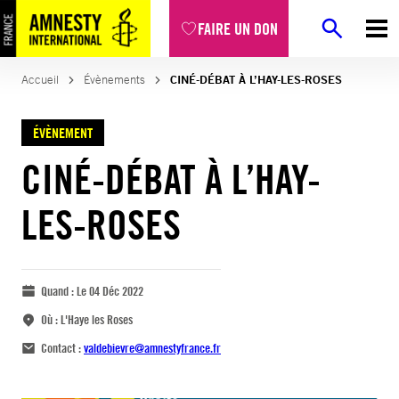
FAIRE UN DON
Accueil
Évènements
CINÉ-DÉBAT À L’HAY-LES-ROSES
ÉVÈNEMENT
CINÉ-DÉBAT À L’HAY-
LES-ROSES
Quand :
Le 04 Déc 2022
Où :
L'Haye les Roses
Contact :
valdebievre@amnestyfrance.fr