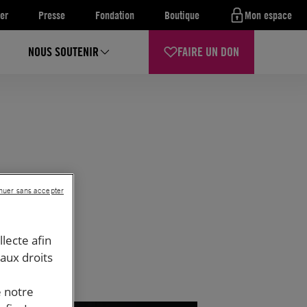
er
Presse
Fondation
Boutique
Mon espace
NOUS SOUTENIR
FAIRE UN DON
nuer sans accepter
llecte afin
 aux droits
e notre