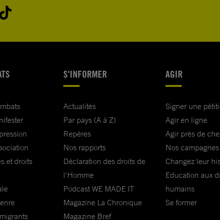
ATS
S'INFORMER
AGIR
ombats
Actualités
Signer une pétit
nifester
Par pays (A à Z)
Agir en ligne
xpression
Repères
Agir près de che
sociation
Nos rapports
Nos campagnes
s et droits
Déclaration des droits de
Changez leur his
l'Homme
Education aux dr
ale
Podcast WE MADE IT
humains
genre
Magazine La Chronique
Se former
 migrants
Magazine Bref