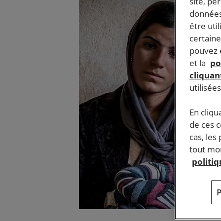
site, pe
données
être uti
certaine
pouvez e
et la
po
cliquant
utilisée
En cliqu
de ces 
cas, les
tout mom
politi