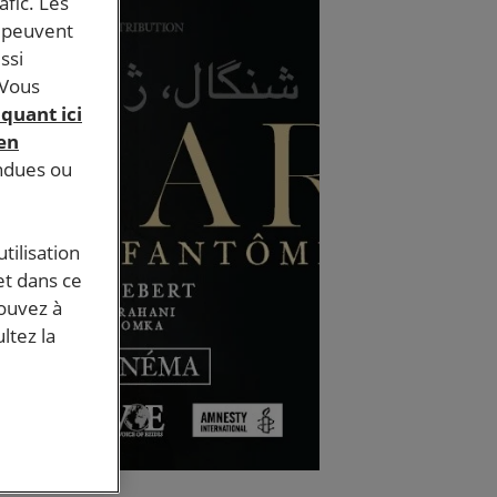
afic. Les
s peuvent
ssi
 Vous
iquant ici
 en
endues ou
tilisation
et dans ce
pouvez à
ltez la