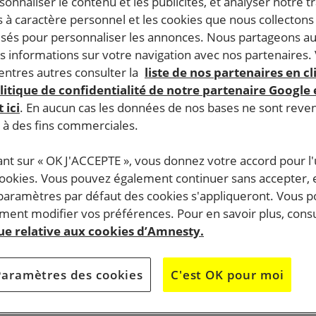
rsonnaliser le contenu et les publicités, et analyser notre tr
 à caractère personnel et les cookies que nous collecton
lisés pour personnaliser les annonces. Nous partageons au
s informations sur votre navigation avec nos partenaires.
ntres autres consulter la
liste de nos partenaires en cl
litique de confidentialité de notre partenaire Google
 ici
. En aucun cas les données de nos bases ne sont rev
s à des fins commerciales.
ant sur « OK J'ACCEPTE », vous donnez votre accord pour l'u
cookies. Vous pouvez également continuer sans accepter, 
 paramètres par défaut des cookies s'appliqueront. Vous 
ent modifier vos préférences. Pour en savoir plus, consu
que relative aux cookies d’Amnesty.
Paramètres des cookies
C'est OK pour moi