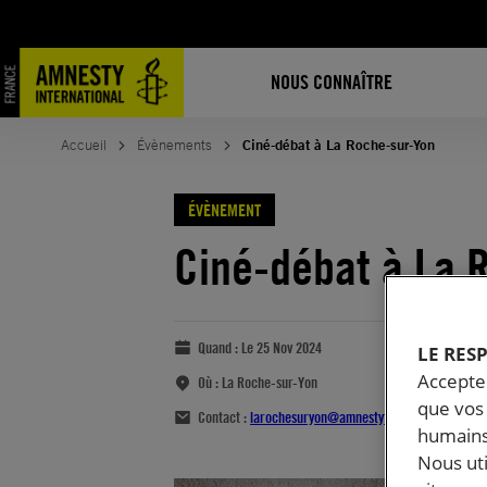
NOUS CONNAÎTRE
Accueil
Évènements
Ciné-débat à La Roche-sur-Yon
ÉVÈNEMENT
Ciné-débat à La 
Quand :
Le 25 Nov 2024
LE RES
Accepter
Où :
La Roche-sur-Yon
que vos 
Contact :
larochesuryon@amnestyfrance.fr
humains
Nous ut