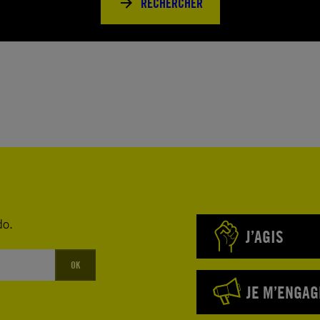
RECHERCHER
do.
J’AGIS
OK
JE M’ENGAG