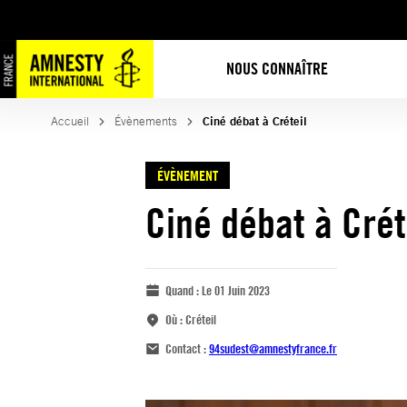
NOUS CONNAÎTRE
Accueil
Évènements
Ciné débat à Créteil
ÉVÈNEMENT
Ciné débat à Crét
Quand :
Le 01 Juin 2023
Où :
Créteil
Contact :
94sudest@amnestyfrance.fr