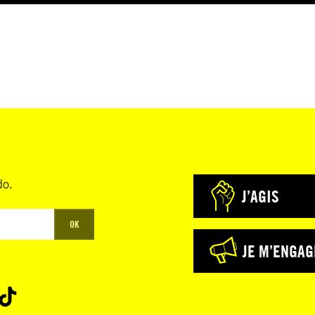
do.
J’AGIS
OK
JE M’ENGAG