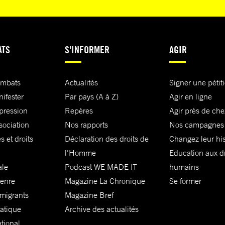
ATS
S'INFORMER
AGIR
ombats
Actualités
Signer une pétit
nifester
Par pays (A à Z)
Agir en ligne
xpression
Repères
Agir près de che
sociation
Nos rapports
Nos campagnes
s et droits
Déclaration des droits de
Changez leur his
l'Homme
Education aux dr
ale
Podcast WE MADE IT
humains
genre
Magazine La Chronique
Se former
 migrants
Magazine Bref
matique
Archive des actualités
ational