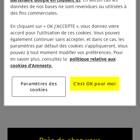
de la vie quotidienne dans les territoires occupés de
données de nos bases ne sont revendues ou utilisées à
la Palestine. Le débat sera animé par Mme
des fins commerciales.
Brizemur coordinatrice Amnesty France Israel
En cliquant sur « OK J'ACCEPTE », vous donnez votre
/territoires occupés Palestine et Palestine.
accord pour l'utilisation de ces cookies. Vous pouvez
également continuer sans accepter, et dans ce cas, les
jeudi 3 novembre à 20h30
paramètres par défaut des cookies s'appliqueront. Vous
pouvez à tout moment modifier vos préférences. Pour
Cinéma Eden 67 rue Saint-Fiacre
en savoir plus, consultez la
politique relative aux
cookies d’Amnesty.
Contact :
Paramètres des
C'est OK pour moi
cookies
amnesty.ancenis@laposte.net