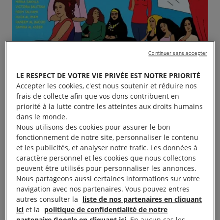
Continuer sans accepter
LE RESPECT DE VOTRE VIE PRIVÉE EST NOTRE PRIORITÉ
Accepter les cookies, c'est nous soutenir et réduire nos
frais de collecte afin que vos dons contribuent en
priorité à la lutte contre les atteintes aux droits humains
dans le monde.
Nous utilisons des cookies pour assurer le bon
fonctionnement de notre site, personnaliser le contenu
et les publicités, et analyser notre trafic. Les données à
caractère personnel et les cookies que nous collectons
peuvent être utilisés pour personnaliser les annonces.
Nous partageons aussi certaines informations sur votre
Soirée – débat projection du film : Dégradé
navigation avec nos partenaires. Vous pouvez entres
autres consulter la
liste de nos partenaires en cliquant
Film qui passe au crible avec humour les conditions
ici
et la
politique de confidentialité de notre
partenaire Google en cliquant ici
. En aucun cas les